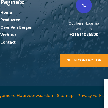
Pagina’s:

Home
Producten
Ook bereikbaar via
Over Van Bergen
whatsapp
+31611986800
Verhuur
Contact
of
NEEM CONTACT OP
gemene Huurvoorwaarden
–
Sitemap
–
Privacy verklar