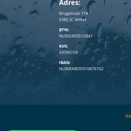
Adres:
Brugstraat 77A
5382 JC Vinkel
BTW:
NL002403512B47
KVK:
69396159
IBAN:
NL06RABO0310876702
Al